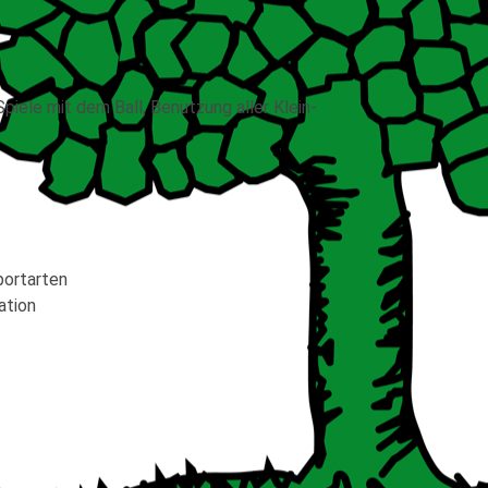
piele mit dem Ball, Benutzung aller Klein-
portarten
ation