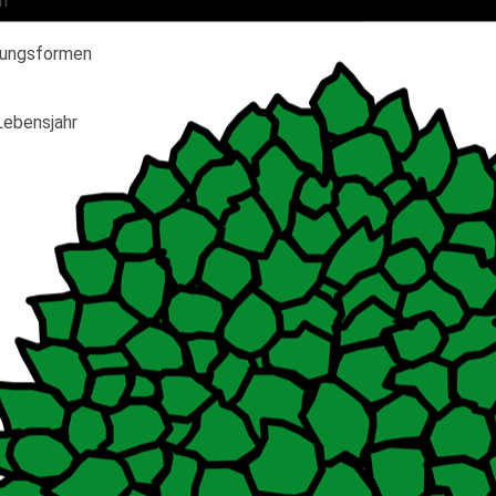
n
gungsformen
 Lebensjahr