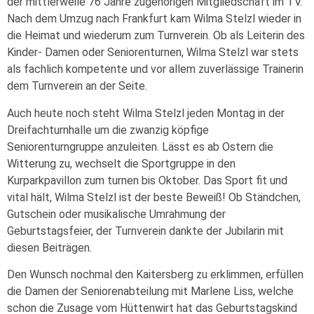
der mittlerweile 76 Jahre zugehörigen Mitgliedschaft im TV.
Nach dem Umzug nach Frankfurt kam Wilma Stelzl wieder in
die Heimat und wiederum zum Turnverein. Ob als Leiterin des
Kinder- Damen oder Seniorenturnen, Wilma Stelzl war stets
als fachlich kompetente und vor allem zuverlässige Trainerin
dem Turnverein an der Seite.
Auch heute noch steht Wilma Stelzl jeden Montag in der
Dreifachturnhalle um die zwanzig köpfige
Seniorenturngruppe anzuleiten. Lässt es ab Ostern die
Witterung zu, wechselt die Sportgruppe in den
Kurparkpavillon zum turnen bis Oktober. Das Sport fit und
vital hält, Wilma Stelzl ist der beste Beweiß! Ob Ständchen,
Gutschein oder musikalische Umrahmung der
Geburtstagsfeier, der Turnverein dankte der Jubilarin mit
diesen Beiträgen.
Den Wunsch nochmal den Kaitersberg zu erklimmen, erfüllen
die Damen der Seniorenabteilung mit Marlene Liss, welche
schon die Zusage vom Hüttenwirt hat das Geburtstagskind