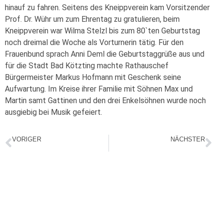
hinauf zu fahren. Seitens des Kneippverein kam Vorsitzender
Prof. Dr. Wühr um zum Ehrentag zu gratulieren, beim
Kneippverein war Wilma Stelzl bis zum 80`ten Geburtstag
noch dreimal die Woche als Vorturnerin tätig. Für den
Frauenbund sprach Anni Deml die Geburtstaggrüße aus und
für die Stadt Bad Kötzting machte Rathauschef
Bürgermeister Markus Hofmann mit Geschenk seine
Aufwartung. Im Kreise ihrer Familie mit Söhnen Max und
Martin samt Gattinen und den drei Enkelsöhnen wurde noch
ausgiebig bei Musik gefeiert.
VORIGER
NÄCHSTER
Fun in Athletic`s 2023
TV Kinderfasching in der Jahnhalle