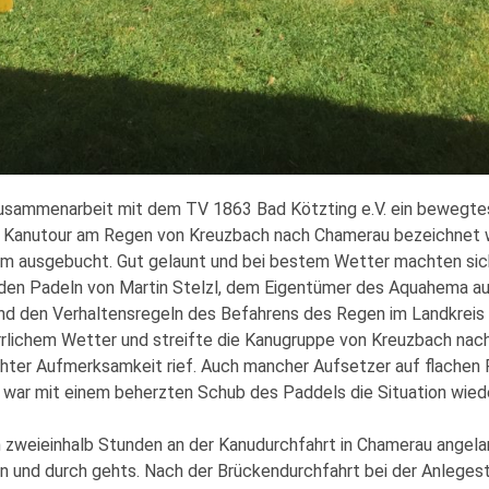
n Zusammenarbeit mit dem TV 1863 Bad Kötzting e.V. ein bewegt
die Kanutour am Regen von Kreuzbach nach Chamerau bezeichnet 
 ausgebucht. Gut gelaunt und bei bestem Wetter machten sich
n Padeln von Martin Stelzl, dem Eigentümer des Aquahema auf
und den Verhaltensregeln des Befahrens des Regen im Landkrei
rlichem Wetter und streifte die Kanugruppe von Kreuzbach nach M
öhter Aufmerksamkeit rief. Auch mancher Aufsetzer auf flachen 
war mit einem beherzten Schub des Paddels die Situation wieder
zweieinhalb Stunden an der Kanudurchfahrt in Chamerau angela
en und durch gehts. Nach der Brückendurchfahrt bei der Anlege